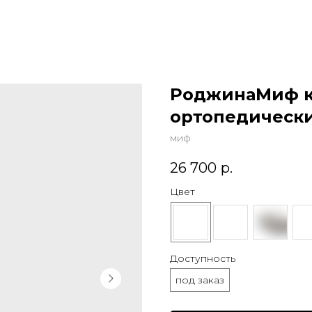
РоджинаМиф кр
ортопедическ
миф
26 700
р.
Цвет
Доступность
под заказ