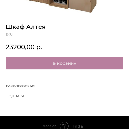
Шкаф Алтея
SKU:
23200,00
р.
В корзину
1346х2114х454 мм
ПОД ЗАКАЗ
Tilda
Made on