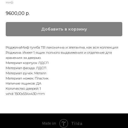
миф
9600,00
р.
Добавить в корзину
РоджинаМиф тумба ТВ лаконична и элегантна, как вся коллекция
Роджина. Имеет 1 ящик полного выдвижения и отделение для
хранения за дверью.
Материал корпуса: ЛДСП
Материал фасада: ЛДСП
Материал ручек: Металл
Материал ножек: Пластик
Наличие ящиков: ДА
Количество дверей: 1
whd: 1500x534x430 mm
Tilda
Made on