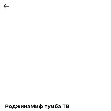
РоджинаМиф тумба ТВ